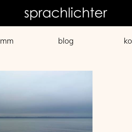
amm
blog
ko