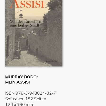
MURRAY BODO:
MEIN ASSISI
ISBN
978-3-948824-32-7
Softcover
,
182
Seiten
120
x
190
mm